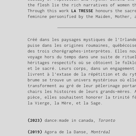
the flesh lie the rich narratives of women t
Through this work
LA TRESSE
honours the sacre
feminine personified by the Maiden, Mother, 
Créé dans les paysages mystiques de l’Irlan
puise dans les origines roumaines, québécois
des trois chorégraphes-interprètes. Elles no
voyage hors du temps dans une suite de ritue
héritages respectifs où se côtoient le folkl
et le sacré. Leurs corps, dans un engagement
livrent à l’extase de la répétition et du ry
brume se trouve un univers mystérieux où ell
transforment au gré de leur pèlerinage porta
chairs les histoires de leurs grands-mères. 
pièce, elles souhaitent honorer la trinité f
la Vierge, la Mère, et la Sage.
(2023)
dance:made in canada,
Toronto
(2019)
Agora de la Danse,
Montréal