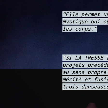
“Elle permet u
mystique qui o
les corps.”
“Si LA TRESSE 
projets précéd
au sens propre
mérité et fusi
trois danseuse