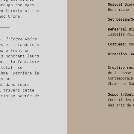
Musical Scor
hrough the ages.
Berthiaume
d trinity of the
and Crone.
Set Design/S
Rehearsal Di
Isabelle Poi
de,
l’Encre Noire
Costumes:
Mar
es et irlandaises
us offrent un
Direction Te
ls honorant leurs
ore, la fantaisie
 total, se
Creative res
thme. Derrière la
de la danse,
Contemporain
es se
Shawbrook Da
nt dans leurs
A travers cette
Support/Sout
éminine sacrée de
Conseil des 
des arts de 