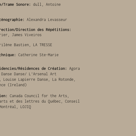
e/Trame Sonore:
dull, Antoine
cènographie:
Alexandra Levasseur
rection/Direction des Répétitions:
rier, James Viveiros
ilène Bastien, LA TRESSE
chnique:
Catherine Ste-Marie
idencies/Résidences de Création:
Agora
 Danse Danse/ L’Arsenal Art
, Louise Lapierre Danse, La Rotonde,
nce (Ireland)
ien:
Canada Council for the Arts,
arts et des lettres du Québec, Conseil
Montréal, LOJIQ