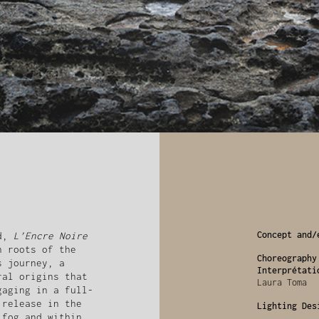
Concept and/
nd,
L’Encre Noire
h roots of the
Choreography
s journey, a
Interprétati
ral origins that
Laura Toma
gaging in a full-
 release in the
Lighting Des
 fog and within