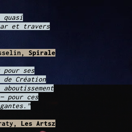
 quasi
ar et travers
sselin,
Spirale
 pour ses
 de Création
 aboutissement
— pour ces
gantes.”
hraty,
Les Artsz