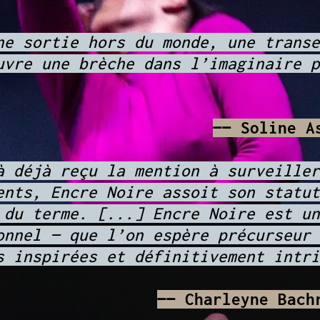
ne sortie hors du monde, une transe
uvre une brèche dans l’imaginaire p
——
Soline A
à déjà reçu la mention à surveiller
ents, Encre Noire assoit son statut
 du terme. [...] Encre Noire est un
onnel — que l’on espère précurseur 
s inspirées et définitivement intri
——
Charleyne Bac