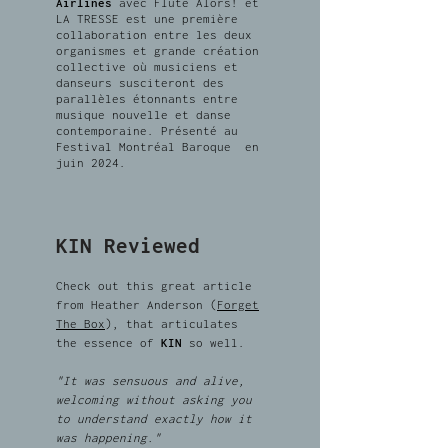
Airlines
avec Flûte Alors! et
LA TRESSE est une première
collaboration entre les deux
organismes et grande création
collective où musiciens et
danseurs susciteront des
parallèles étonnants entre
musique nouvelle et danse
contemporaine. Présenté au
Festival Montréal Baroque en
juin 2024.
KIN Reviewed
Check out this great article
from Heather Anderson (
Forget
The
Box
), that articulates
the essence of
KIN
so well.
"It was sensuous and alive,
welcoming without asking you
to understand exactly how it
was happening."