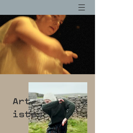
Art-
istes