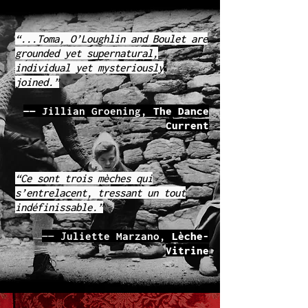
“...Toma, O’Loughlin and Boulet are
grounded yet supernatural,
individual yet mysteriously
joined.”
——
Jillian Groening,
The Dance
Current
“Ce sont trois mèches qui
s’entrelacent, tressant un tout
indéfinissable.”
—— J
uliette Marzano
,
Lèche-
Vitrine