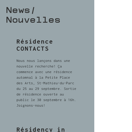
News/
Nouvelles
Résidence
CONTACTS
Nous nous lançons dans une
nouvelle recherche! Ça
commence avec une résidence
automnal à la Petite Place
des Arts, St-Mathieu-du-Parc
du 25 au 29 septembre. Sortie
de résidence ouverte au
public le 30 septembre à 16h.
Joignons-nous
!
Résidency in