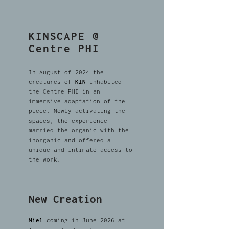
KINSCAPE @
Centre PHI
In August of 2024 the
creatures of
KIN
inhabited
the Centre PHI in an
immersive adaptation of the
piece. Newly activating the
spaces, the experience
married the organic with the
inorganic and offered a
unique and intimate access to
the work.
New Creation
Miel
coming in June 2026 at