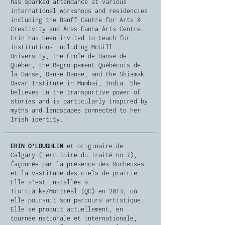
has sparked attendance at various
international workshops and residencies
including the Banff Centre for Arts &
Creativity and Áras Éanna Arts Centre.
Erin has been invited to teach for
institutions including McGill
University, the École de Danse de
Québec, the Regroupement Québécois de
la Danse, Danse Danse, and the Shiamak
Davar Institute in Mumbai, India. She
believes in the transportive power of
stories and is particularly inspired by
myths and landscapes connected to her
Irish identity.
ERIN O’LOUGHLIN
et originaire de
Calgary (Territoire du Traité no 7),
façonnée par la présence des Rocheuses
et la vastitude des ciels de prairie.
Elle s’est installée à
Tio’tià:ke/Montréal (QC) en 2013, où
elle poursuit son parcours artistique.
Elle se produit actuellement, en
tournée nationale et internationale,