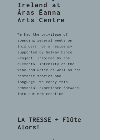
Ireland at
Áras Éanna
Arts Centre
We had the privilege of
spending several weeks on
Inis Oírr for a residency
supported by Galway Dance
Project. Inspired by the
elemental intensity of the
wind and water as well as the
historic stories and
language, we carry this
sensorial experience forward
into our new creation.
LA TRESSE + Flûte
Alors!